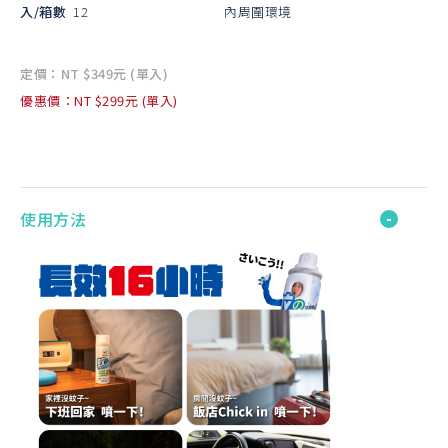
入/箱數
12
內周圍環境
定價：NT $349元 (單入)
優惠價：NT $299元 (單入)
使用方法