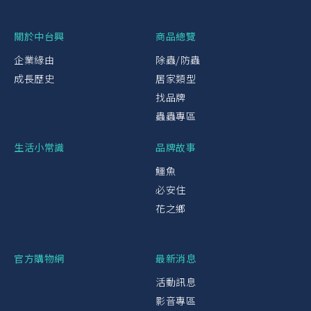
關於中台興
商品總覽
企業緣由
除蟲/防蟲
成長歷史
居家類型
找品牌
蟲蟲專區
生活小常識
品牌故事
鱷魚
必安住
花之鄉
官方購物網
最新消息
活動訊息
影音專區