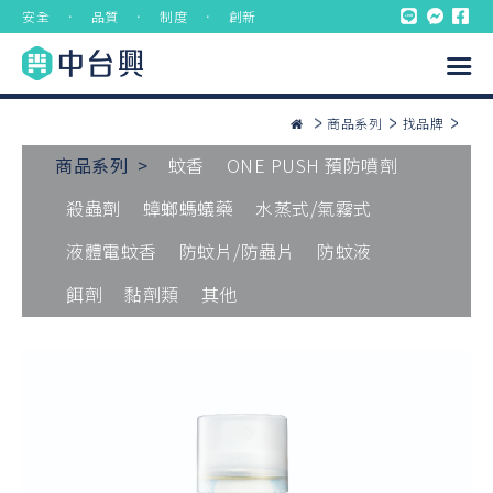
安全 ． 品質 ． 制度 ． 創新
商品系列
找品牌
商品系列 >
蚊香
ONE PUSH 預防噴劑
殺蟲劑
蟑螂螞蟻藥
水蒸式/氣霧式
液體電蚊香
防蚊片/防蟲片
防蚊液
餌劑
黏劑類
其他