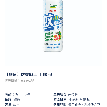
【鱷魚】防蚊戰士 ｜60ml
環署衛製字第2361號
商品代碼
IOF060
主要成份
美特寧
品牌
鱷魚
防治對象
小黑蚊
蒼蠅
蚊
容量
60ml
適用範圍
適用於公、私場所之室