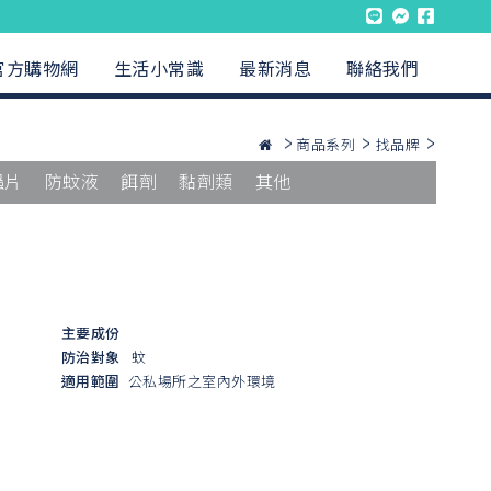
官方購物網
生活小常識
最新消息
聯絡我們
商品系列
找品牌
蟲片
防蚊液
餌劑
黏劑類
其他
主要成份
防治對象
蚊
適用範圍
公私場所之室內外環境