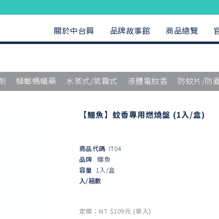
關於中台興
品牌故事館
商品總覽
劑
蟑螂螞蟻藥
水蒸式/氣霧式
液體電蚊香
防蚊片/防
【鱷魚】蚊香專用燃燒盤 (1入/盒)
商品代碼
IT04
品牌
鱷魚
容量
1入/盒
入/箱數
定價：NT $109元 (單入)