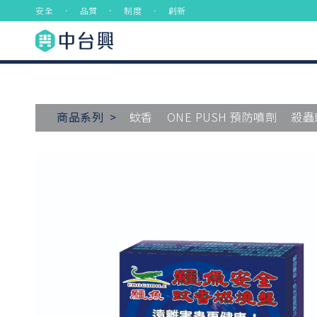
安全 ． 品質 ． 制度 ． 創新
商品系列 >
蚊香
ONE PUSH 預防噴劑
殺蟲