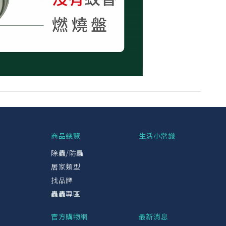
興
商品總覽
生活小常識
除蟲/防蟲
居家類型
找品牌
蟲蟲專區
官方購物網
最新消息