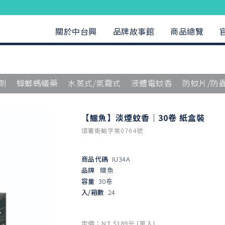
關於中台興
品牌故事館
商品總覽
劑
蟑螂螞蟻藥
水蒸式/氣霧式
液體電蚊香
防蚊片/防
【鱷魚】淡煙蚊香｜30卷 紙盒裝
環署衛輸字第0764號
商品代碼
IU34A
品牌
鱷魚
容量
30卷
入/箱數
24
定價：NT $189元 (單入)