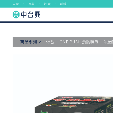
安全 ． 品質 ． 制度 ． 創新
商品系列 >
蚊香
ONE PUSH 預防噴劑
殺蟲