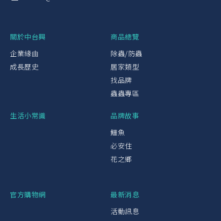
關於中台興
商品總覽
企業緣由
除蟲/防蟲
成長歷史
居家類型
找品牌
蟲蟲專區
生活小常識
品牌故事
鱷魚
必安住
花之鄉
官方購物網
最新消息
活動訊息