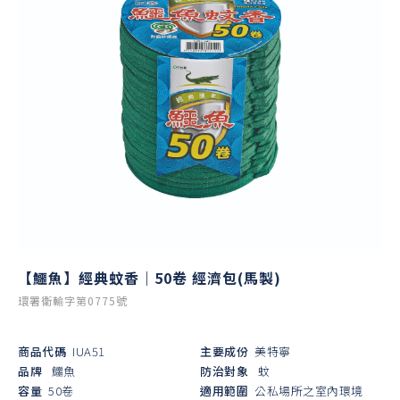
【鱷魚】經典蚊香｜50卷 經濟包(馬製)
環署衛輸字第0775號
商品代碼
IUA51
主要成份
美特寧
品牌
鱷魚
防治對象
蚊
容量
50卷
適用範圍
公私場所之室內環境