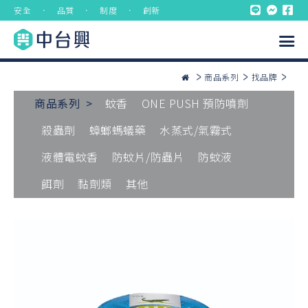
安全 ． 品質 ． 制度 ． 創新
商品系列
找品牌
商品系列 >
蚊香
ONE PUSH 預防噴劑
殺蟲劑
蟑螂螞蟻藥
水蒸式/氣霧式
液體電蚊香
防蚊片/防蟲片
防蚊液
餌劑
黏劑類
其他