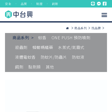
安全 ． 品質 ． 制度 ． 創新
商品系列
找品牌
商品系列 >
蚊香
ONE PUSH 預防噴劑
殺蟲劑
蟑螂螞蟻藥
水蒸式/氣霧式
液體電蚊香
防蚊片/防蟲片
防蚊液
餌劑
黏劑類
其他