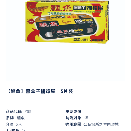
【鱷魚】黑盒子捕蟑屋｜5片裝
商品代碼
IY05
主要成份
品牌
鱷魚
防治對象
蟑
容量
5入
適用範圍
公私場所之室內環境
入/箱數
24