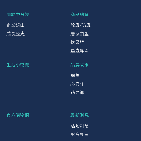
關於中台興
商品總覽
企業緣由
除蟲/防蟲
成長歷史
居家類型
找品牌
蟲蟲專區
生活小常識
品牌故事
鱷魚
必安住
花之鄉
官方購物網
最新消息
活動訊息
影音專區