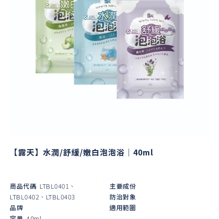
【露天】水潤/舒緩/嫩白泡泡浴｜40ml
商品代碼
LTBL0401、
主要成份
LTBL0402、LTBL0403
防治對象
品牌
適用範圍
容量
40ml