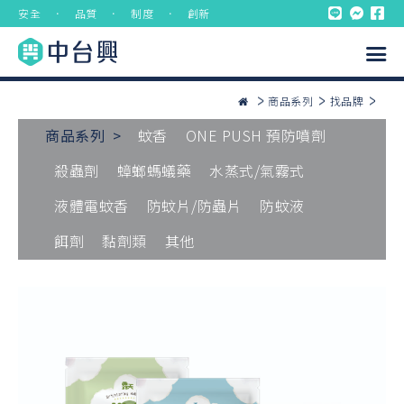
安全 ． 品質 ． 制度 ． 創新
商品系列
找品牌
商品系列 >
蚊香
ONE PUSH 預防噴劑
殺蟲劑
蟑螂螞蟻藥
水蒸式/氣霧式
液體電蚊香
防蚊片/防蟲片
防蚊液
餌劑
黏劑類
其他