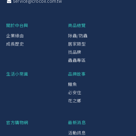
service@crocoil.com.tw
關於中台興
商品總覽
企業緣由
除蟲/防蟲
成長歷史
居家類型
找品牌
蟲蟲專區
生活小常識
品牌故事
鱷魚
必安住
花之鄉
官方購物網
最新消息
活動訊息