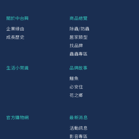
關於中台興
商品總覽
企業緣由
除蟲/防蟲
成長歷史
居家類型
找品牌
蟲蟲專區
生活小常識
品牌故事
鱷魚
必安住
花之鄉
官方購物網
最新消息
活動訊息
影音專區