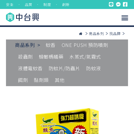
安全 ． 品質 ． 制度 ． 創新
商品系列
找品牌
商品系列 >
蚊香
ONE PUSH 預防噴劑
殺蟲劑
蟑螂螞蟻藥
水蒸式/氣霧式
液體電蚊香
防蚊片/防蟲片
防蚊液
餌劑
黏劑類
其他