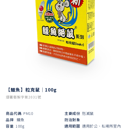
【鱷魚】粒克鼠｜100g
環署衛製字第2031號
商品代碼
PM10
主要成份
剋滅鼠
品牌
鱷魚
防治對象
容量
100g
適用範圍
適用於公、私場所室內