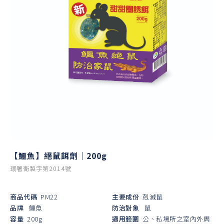
【鱷魚】絕鼠餌劑｜200g
環署衛製字第2014號
商品代碼
PM22
主要成份
剋滅鼠
品牌
鱷魚
防治對象
鼠
容量
200g
適用範圍
公、私場所之室內外周