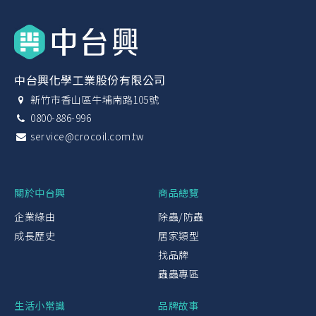
中台興化學工業股份有限公司
新竹市香山區牛埔南路105號
0800-886-996
service@crocoil.com.tw
關於中台興
商品總覽
企業緣由
除蟲/防蟲
成長歷史
居家類型
找品牌
蟲蟲專區
生活小常識
品牌故事