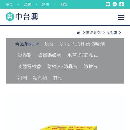
安全 ． 品質 ． 制度 ． 創新
商品系列
找品牌
商品系列 >
蚊香
ONE PUSH 預防噴劑
殺蟲劑
蟑螂螞蟻藥
水蒸式/氣霧式
液體電蚊香
防蚊片/防蟲片
防蚊液
餌劑
黏劑類
其他