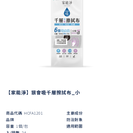
【家能淨】狠會吸千層擦拭布_小
商品代碼
HCFA1201
主要成份
品牌
防治對象
容量
1個/包
適用範圍
入/箱數
24