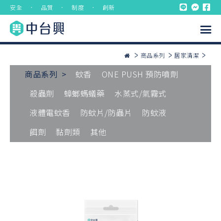
安全 ． 品質 ． 制度 ． 創新
商品系列
居家清潔
商品系列 >
蚊香
ONE PUSH 預防噴劑
殺蟲劑
蟑螂螞蟻藥
水蒸式/氣霧式
液體電蚊香
防蚊片/防蟲片
防蚊液
餌劑
黏劑類
其他