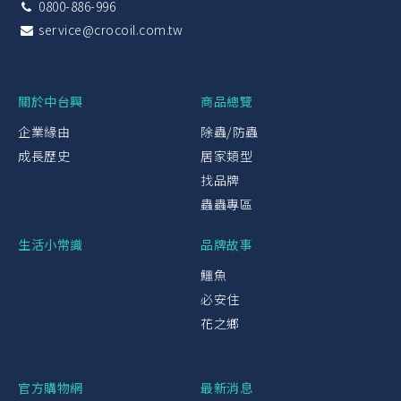
0800-886-996
service@crocoil.com.tw
關於中台興
商品總覽
企業緣由
除蟲/防蟲
成長歷史
居家類型
找品牌
蟲蟲專區
生活小常識
品牌故事
鱷魚
必安住
花之鄉
官方購物網
最新消息