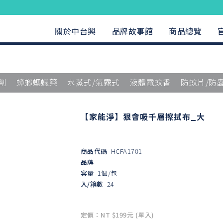
關於中台興
品牌故事館
商品總覽
劑
蟑螂螞蟻藥
水蒸式/氣霧式
液體電蚊香
防蚊片/防
【家能淨】狠會吸千層擦拭布_大
商品代碼
HCFA1701
品牌
容量
1個/包
入/箱數
24
定價：NT $199元 (單入)