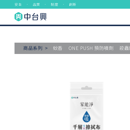
安全 ． 品質 ． 制度 ． 創新
商品系列 >
蚊香
ONE PUSH 預防噴劑
殺蟲