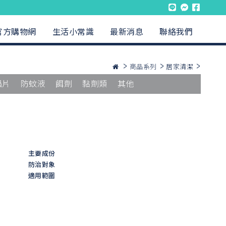
官方購物網
生活小常識
最新消息
聯絡我們
商品系列
居家清潔
蟲片
防蚊液
餌劑
黏劑類
其他
主要成份
防治對象
適用範圍