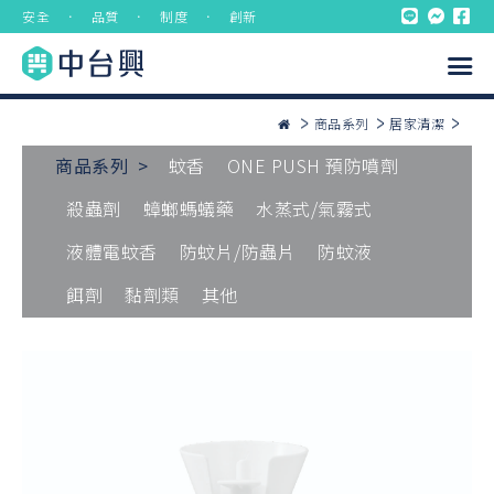
安全 ． 品質 ． 制度 ． 創新
商品系列
居家清潔
商品系列 >
蚊香
ONE PUSH 預防噴劑
殺蟲劑
蟑螂螞蟻藥
水蒸式/氣霧式
液體電蚊香
防蚊片/防蟲片
防蚊液
餌劑
黏劑類
其他