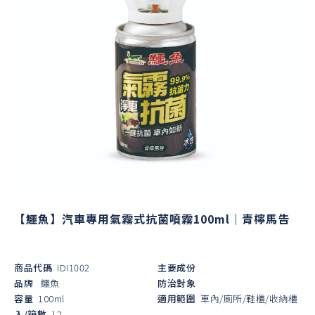
【鱷魚】汽車專用氣霧式抗菌噴霧100ml｜青檸馬告
商品代碼
IDI1002
主要成份
品牌
鱷魚
防治對象
容量
100ml
適用範圍
車內/廁所/鞋櫃/收納櫃
入/箱數
12