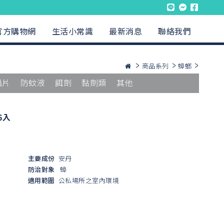
官方購物網
生活小常識
最新消息
聯絡我們
商品系列
蟑螂
蟲片
防蚊液
餌劑
黏劑類
其他
6入
主要成份
安丹
防治對象
蟑
適用範圍
公私場所之室內環境