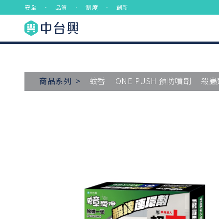
安全 ． 品質 ． 制度 ． 創新
商品系列 >
蚊香
ONE PUSH 預防噴劑
殺蟲