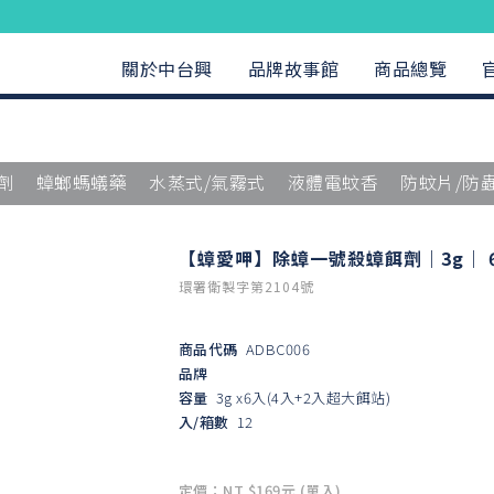
關於中台興
品牌故事館
商品總覽
劑
蟑螂螞蟻藥
水蒸式/氣霧式
液體電蚊香
防蚊片/防
【蟑愛呷】除蟑一號殺蟑餌劑｜3g｜ 
環署衛製字第2104號
商品代碼
ADBC006
品牌
容量
3g x6入(4入+2入超大餌站)
入/箱數
12
定價：NT $169元 (單入)