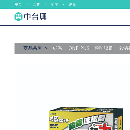
安全 ． 品質 ． 制度 ． 創新
商品系列 >
蚊香
ONE PUSH 預防噴劑
殺蟲