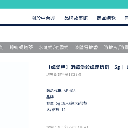
關於中台興
品牌故事館
商品總覽
劑
蟑螂螞蟻藥
水蒸式/氣霧式
液體電蚊香
防蚊片/防
【蟑愛呷】消蟑堡殺蟑連環劑｜5g｜ 
環署衛製字第1829號
商品代碼
APH08
品牌
容量
5g x8入(超大餌站)
入/箱數
12
定價：NT $329元 (單入)