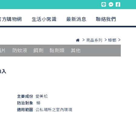
官方購物網
生活小常識
最新消息
聯絡我們
商品系列
蟑螂
蟲片
防蚊液
餌劑
黏劑類
其他
8入
主要成份
愛美松
防治對象
蟑
適用範圍
公私場所之室內環境