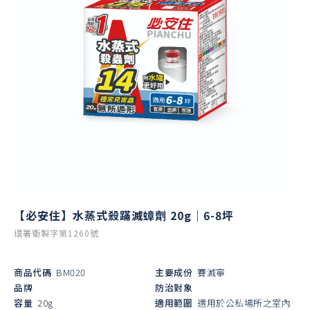
【必安住】水蒸式殺蹣滅蟑劑 20g｜6-8坪
環署衛製字第1260號
商品代碼
BM020
主要成份
賽滅寧
品牌
防治對象
容量
20g
適用範圍
適用於公私場所之室內