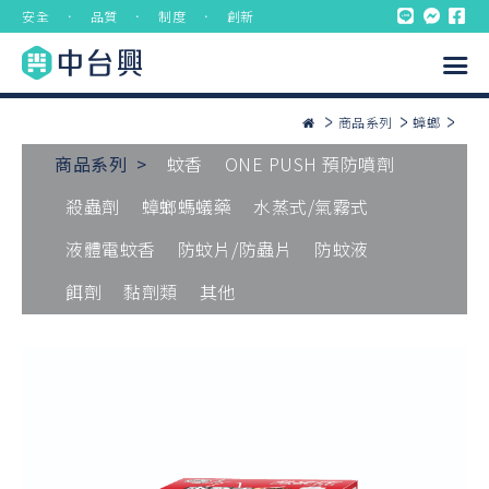
安全 ． 品質 ． 制度 ． 創新
商品系列
蟑螂
商品系列 >
蚊香
ONE PUSH 預防噴劑
殺蟲劑
蟑螂螞蟻藥
水蒸式/氣霧式
液體電蚊香
防蚊片/防蟲片
防蚊液
餌劑
黏劑類
其他