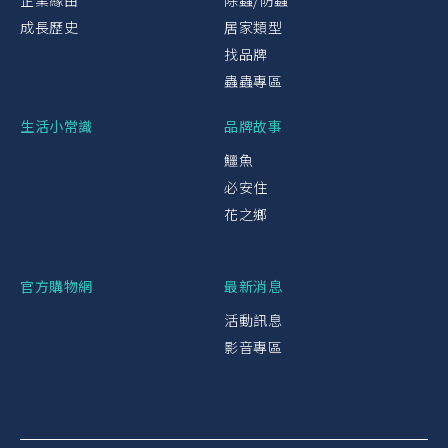
企業緣由
除蟲/防蟲
成長歷史
居家類型
找品牌
蟲蟲專區
生活小常識
品牌故事
鱷魚
必安住
花之鄉
官方購物網
最新消息
活動訊息
影音專區