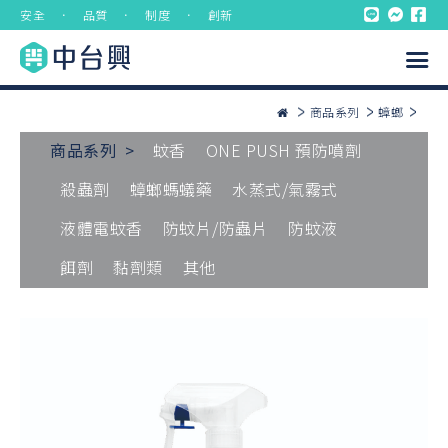
安全 ． 品質 ． 制度 ． 創新
商品系列
蟑螂
商品系列 >
蚊香
ONE PUSH 預防噴劑
殺蟲劑
蟑螂螞蟻藥
水蒸式/氣霧式
液體電蚊香
防蚊片/防蟲片
防蚊液
餌劑
黏劑類
其他