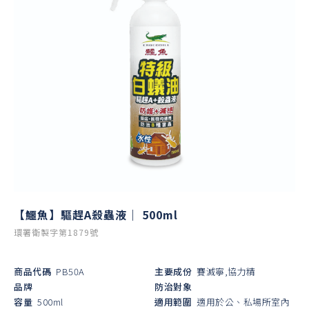
【鱷魚】驅趕A殺蟲液｜ 500ml
環署衛製字第1879號
商品代碼
PB50A
主要成份
賽滅寧,協力精
品牌
防治對象
容量
500ml
適用範圍
適用於公、私場所室內