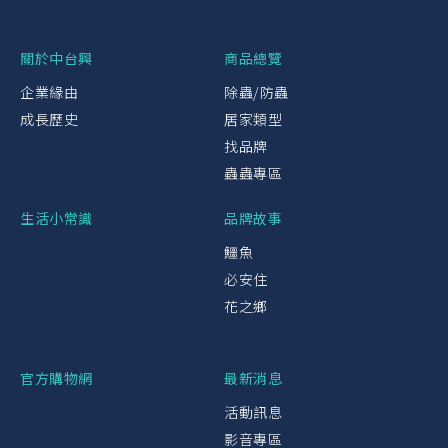
關於中台興
商品總覽
企業緣由
除蟲/防蟲
成長歷史
居家類型
找品牌
蟲蟲專區
生活小常識
品牌故事
鱷魚
必安住
花之鄉
官方購物網
最新消息
活動訊息
影音專區