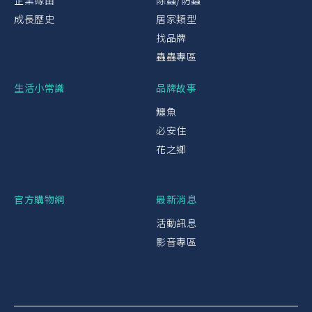
企業緣由
除蟲/防蟲
成長歷史
居家類型
找品牌
蟲蟲專區
生活小常識
品牌故事
鱷魚
必安住
花之鄉
官方購物網
最新消息
活動訊息
影音專區