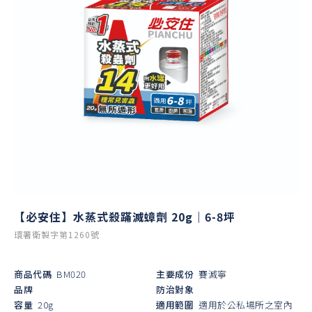
【必安住】水蒸式殺蹣滅蟑劑 20g｜6-8坪
環署衛製字第1260號
商品代碼
BM020
主要成份
賽滅寧
品牌
防治對象
容量
20g
適用範圍
適用於公私場所之室內