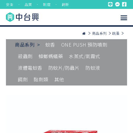
安全 ． 品質 ． 制度 ． 創新
商品系列
跳蚤
商品系列 >
蚊香
ONE PUSH 預防噴劑
殺蟲劑
蟑螂螞蟻藥
水蒸式/氣霧式
液體電蚊香
防蚊片/防蟲片
防蚊液
餌劑
黏劑類
其他