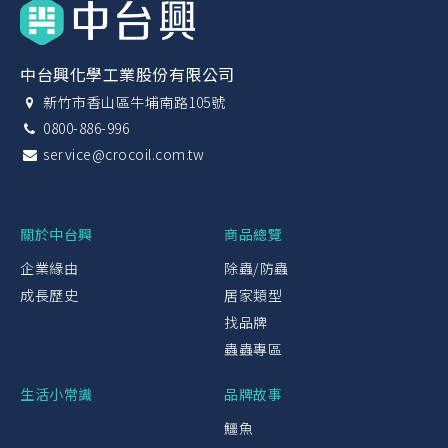
中台興化學工業股份有限公司
新竹市香山區牛埔南路105號
0800-886-996
service@crocoil.com.tw
關於中台興
商品總覽
企業緣由
除蟲/防蟲
成長歷史
居家類型
找品牌
蟲蟲專區
生活小常識
品牌故事
鱷魚