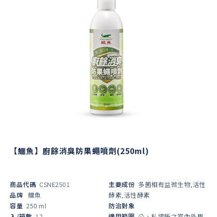
【鱷魚】廚餘消臭防果蠅噴劑(250ml)
商品代碼
CSNE2501
主要成份
多菌相有益微生物,活性
品牌
鱷魚
酵素,活性酵素
容量
250 ml
防治對象
入/箱數
12
適用範圍
公、私場所之室內外周