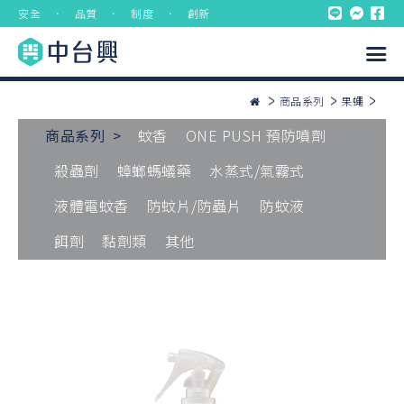
安全 ． 品質 ． 制度 ． 創新
商品系列
果蠅
商品系列 >
蚊香
ONE PUSH 預防噴劑
殺蟲劑
蟑螂螞蟻藥
水蒸式/氣霧式
液體電蚊香
防蚊片/防蟲片
防蚊液
餌劑
黏劑類
其他