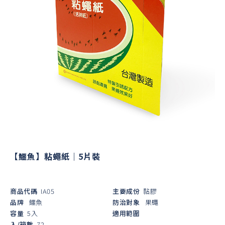
【鱷魚】粘蠅紙｜5片裝
商品代碼
IA05
主要成份
黏膠
品牌
鱷魚
防治對象
果蠅
容量
5入
適用範圍
入/箱數
72