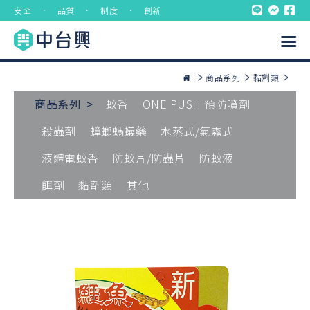
安全 ． 品質 ． 制度 ． 創新
商品系列
黏劑類
商品系列 >
蚊香
ONE PUSH 預防噴劑
殺蟲劑
蟑螂螞蟻藥
水蒸式/氣霧式
液體電蚊香
防蚊片/防蟲片
防蚊液
餌劑
黏劑類
其他