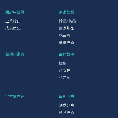
關於中台興
商品總覽
企業緣由
除蟲/防蟲
成長歷史
居家類型
找品牌
蟲蟲專區
生活小常識
品牌故事
鱷魚
必安住
花之鄉
官方購物網
最新消息
活動訊息
影音專區