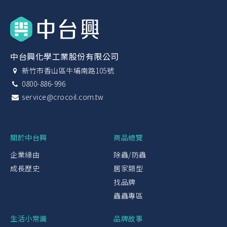
中台興化學工業股份有限公司
新竹市香山區牛埔南路105號
0800-886-996
service@crocoil.com.tw
關於中台興
商品總覽
企業緣由
除蟲/防蟲
成長歷史
居家類型
找品牌
蟲蟲專區
生活小常識
品牌故事