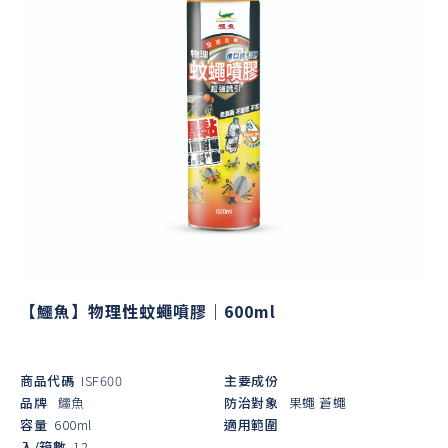
【鱷魚】物理性蚊蠅噴膠｜600ml
商品代碼
ISF600
主要成份
品牌
鱷魚
防治對象
果蠅
蒼蠅
容量
600ml
適用範圍
入/箱數
12