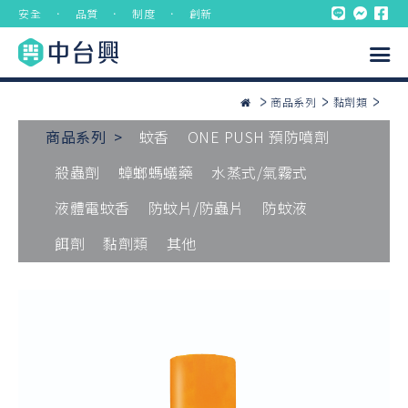
安全 ． 品質 ． 制度 ． 創新
商品系列
黏劑類
商品系列 >
蚊香
ONE PUSH 預防噴劑
殺蟲劑
蟑螂螞蟻藥
水蒸式/氣霧式
液體電蚊香
防蚊片/防蟲片
防蚊液
餌劑
黏劑類
其他