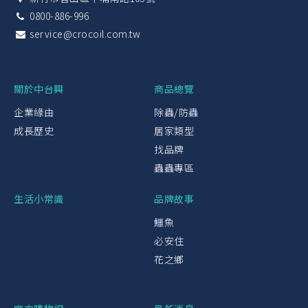
0800-886-996
service@crocoil.com.tw
關於中台興
商品總覽
企業緣由
除蟲/防蟲
成長歷史
居家類型
找品牌
蟲蟲專區
生活小常識
品牌故事
鱷魚
必安住
花之鄉