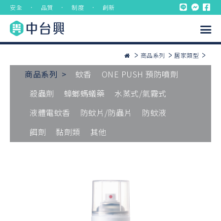
安全 ． 品質 ． 制度 ． 創新
商品系列
居家類型
商品系列 >
蚊香
ONE PUSH 預防噴劑
殺蟲劑
蟑螂螞蟻藥
水蒸式/氣霧式
液體電蚊香
防蚊片/防蟲片
防蚊液
餌劑
黏劑類
其他