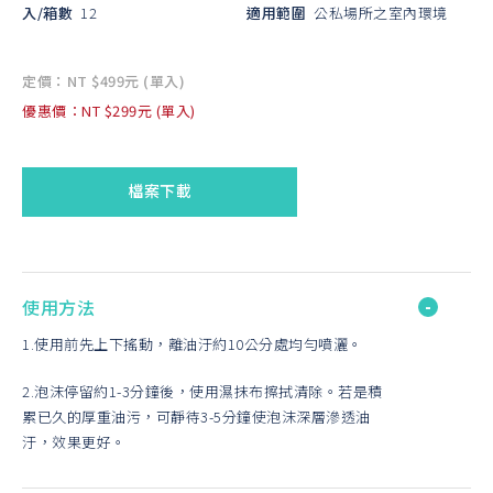
入/箱數
12
適用範圍
公私場所之室內環境
定價：NT $499元 (單入)
優惠價：NT $299元 (單入)
檔案下載
使用方法
1.使用前先上下搖動，離油汙約10公分處均勻噴灑。
2.泡沫停留約1-3分鐘後，使用濕抹布擦拭清除。若是積
累已久的厚重油污，可靜待3-5分鐘使泡沫深層滲透油
汙，效果更好。