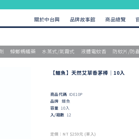
關於中台興
品牌故事館
商品總覽
劑
蟑螂螞蟻藥
水蒸式/氣霧式
液體電蚊香
防蚊片/防
【鱷魚】天然艾草香茅棒｜10入
商品代碼
IDE10P
品牌
鱷魚
容量
10入
入/箱數
12
定價：NT $259元 (單入)