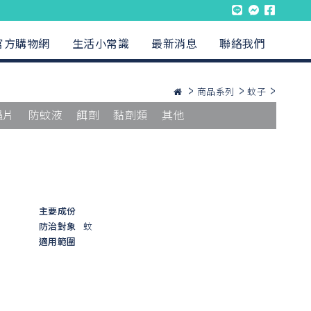
官方購物網
生活小常識
最新消息
聯絡我們
商品系列
蚊子
蟲片
防蚊液
餌劑
黏劑類
其他
主要成份
防治對象
蚊
適用範圍