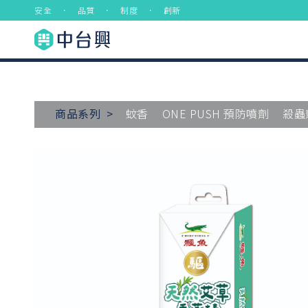
安全 ． 品質 ． 制度 ． 創新
商品系列 >
蚊香
ONE PUSH 預防噴劑
殺蟲