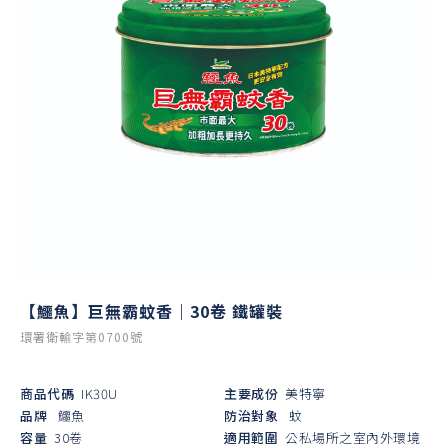
【鱷魚】巨無霸蚊香｜30卷 鐵罐裝
環署衛輸字第0700號
商品代碼
IK30U
主要成份
美特寧
品牌
鱷魚
防治對象
蚊
容量
30卷
適用範圍
公私場所之室內外環境