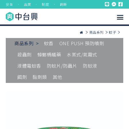
安全 ． 品質 ． 制度 ． 創新
商品系列
蚊子
商品系列 >
蚊香
ONE PUSH 預防噴劑
殺蟲劑
蟑螂螞蟻藥
水蒸式/氣霧式
液體電蚊香
防蚊片/防蟲片
防蚊液
餌劑
黏劑類
其他