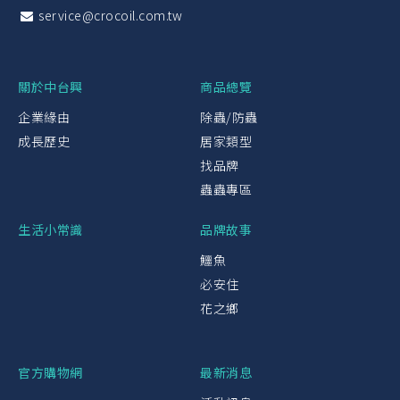
service@crocoil.com.tw
關於中台興
商品總覽
企業緣由
除蟲/防蟲
成長歷史
居家類型
找品牌
蟲蟲專區
生活小常識
品牌故事
鱷魚
必安住
花之鄉
官方購物網
最新消息