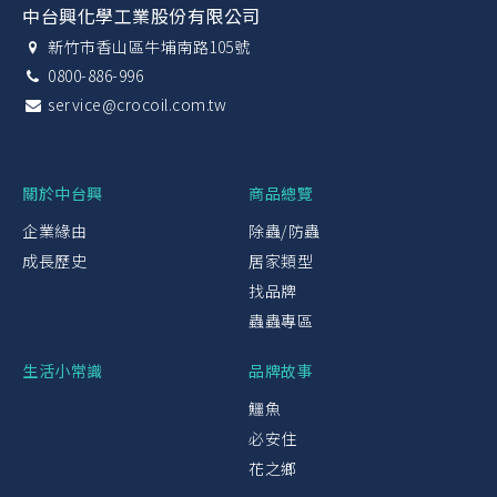
中台興化學工業股份有限公司
新竹市香山區牛埔南路105號
0800-886-996
service@crocoil.com.tw
關於中台興
商品總覽
企業緣由
除蟲/防蟲
成長歷史
居家類型
找品牌
蟲蟲專區
生活小常識
品牌故事
鱷魚
必安住
花之鄉