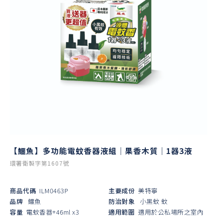
【鱷魚】多功能電蚊香器液組｜果香木質｜1器3液
環署衛製字第1607號
商品代碼
ILM0463P
主要成份
美特寧
品牌
鱷魚
防治對象
小黑蚊
蚊
容量
電蚊香器+46ml x3
適用範圍
適用於公私場所之室內