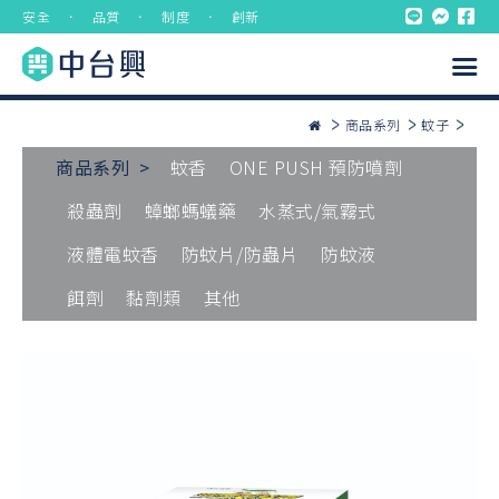
安全 ． 品質 ． 制度 ． 創新
商品系列
蚊子
商品系列 >
蚊香
ONE PUSH 預防噴劑
殺蟲劑
蟑螂螞蟻藥
水蒸式/氣霧式
液體電蚊香
防蚊片/防蟲片
防蚊液
餌劑
黏劑類
其他