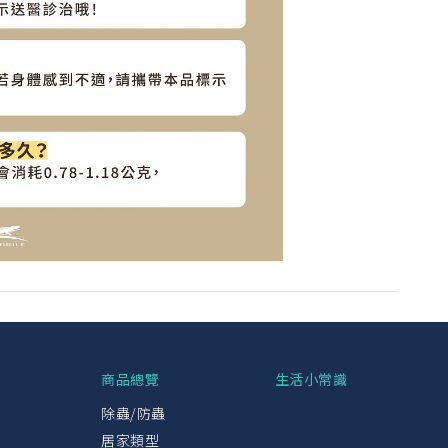
興
商品總覽
生活小常識
除蟲/防蟲
居家類型