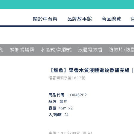
關於中台興
品牌故事館
商品總覽
劑
蟑螂螞蟻藥
水蒸式/氣霧式
液體電蚊香
防蚊片/防
【鱷魚】果香木質液體電蚊香補充組｜
環署衛製字第1607號
商品代碼
ILO0462P2
品牌
鱷魚
容量
46ml x2
入/箱數
24
定價：NT $299元 (單入)