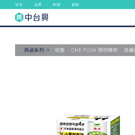
安全 ． 品質 ． 制度 ． 創新
商品系列 >
蚊香
ONE PUSH 預防噴劑
殺蟲