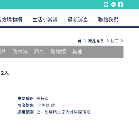
官方購物網
生活小常識
最新消息
聯絡我們
商品系列
蚊子
蟲片
防蚊液
餌劑
黏劑類
其他
2入
主要成份
美特寧
防治對象
小黑蚊
蚊
適用範圍
公、私場所之室內外周圍環境