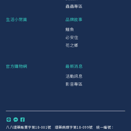
蟲蟲專區
生活小常識
品牌故事
鱷魚
必安住
花之鄉
官方購物網
最新消息
活動訊息
影音專區
八八環藥販賣字第18-001號 環藥病媒字第18-099號 統一編號：