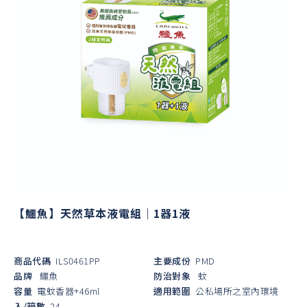
【鱷魚】天然草本液電組｜1器1液
商品代碼
ILS0461PP
主要成份
PMD
品牌
鱷魚
防治對象
蚊
容量
電蚊香器+46ml
適用範圍
公私場所之室內環境
入/箱數
24