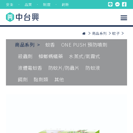
安全 ． 品質 ． 制度 ． 創新
商品系列
蚊子
商品系列 >
蚊香
ONE PUSH 預防噴劑
殺蟲劑
蟑螂螞蟻藥
水蒸式/氣霧式
液體電蚊香
防蚊片/防蟲片
防蚊液
餌劑
黏劑類
其他