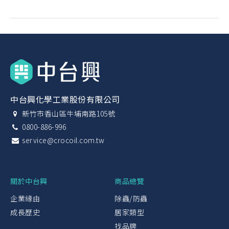
中台興化學工業股份有限公司
新竹市香山區牛埔南路105號
0800-886-996
service@crocoil.com.tw
關於中台興
商品總覽
企業緣由
除蟲/防蟲
成長歷史
居家類型
找品牌