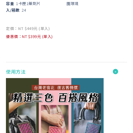
容量
1卡匣1藥劑片
圍環境
入/箱數
24
定價：NT $449元 (單入)
優惠價：NT $399元 (單入)
使用方法