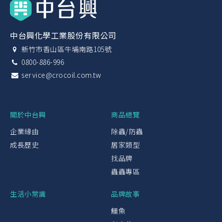
中台興化學工業股份有限公司
新竹市香山區牛埔南路105號
0800-886-996
service@crocoil.com.tw
關於中台興
商品總覽
企業緣由
除蟲/防蟲
成長歷史
居家類型
找品牌
蟲蟲專區
生活小常識
品牌故事
鱷魚