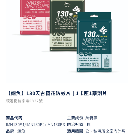
【鱷魚】130天古窗花防蚊片｜1卡匣1藥劑片
環署衛輸字第0822號
商品代碼
主要成份
美特寧
IMN130P1/IMN130P2/IMN130P3
防治對象
蚊
品牌
鱷魚
適用範圍
公、私場所之室內外周