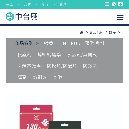
安全 ． 品質 ． 制度 ． 創新
商品系列
蚊子
商品系列 >
蚊香
ONE PUSH 預防噴劑
殺蟲劑
蟑螂螞蟻藥
水蒸式/氣霧式
液體電蚊香
防蚊片/防蟲片
防蚊液
餌劑
黏劑類
其他