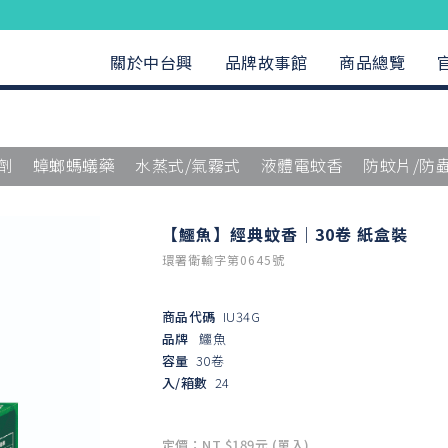
關於中台興
品牌故事館
商品總覽
劑
蟑螂螞蟻藥
水蒸式/氣霧式
液體電蚊香
防蚊片/防
【鱷魚】經典蚊香｜30卷 紙盒裝
環署衛輸字第0645號
商品代碼
IU34G
品牌
鱷魚
容量
30卷
入/箱數
24
定價：NT $189元 (單入)