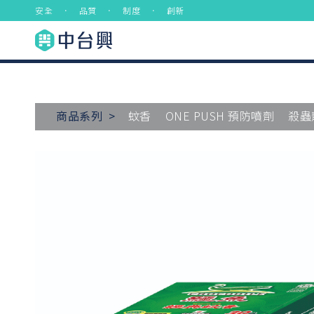
安全 ． 品質 ． 制度 ． 創新
商品系列 >
蚊香
ONE PUSH 預防噴劑
殺蟲