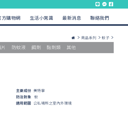
官方購物網
生活小常識
最新消息
聯絡我們
商品系列
蚊子
蟲片
防蚊液
餌劑
黏劑類
其他
主要成份
美特寧
防治對象
蚊
適用範圍
公私場所之室內外環境