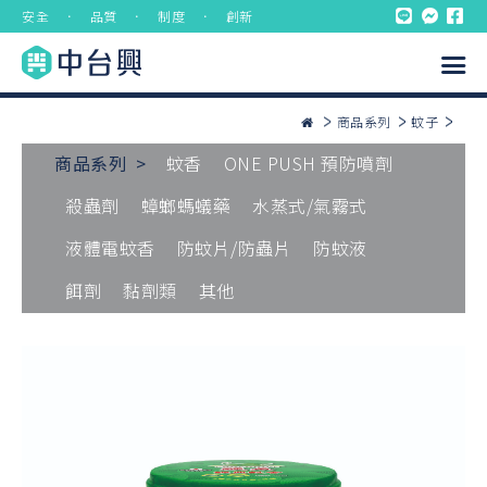
安全 ． 品質 ． 制度 ． 創新
商品系列
蚊子
商品系列 >
蚊香
ONE PUSH 預防噴劑
殺蟲劑
蟑螂螞蟻藥
水蒸式/氣霧式
液體電蚊香
防蚊片/防蟲片
防蚊液
餌劑
黏劑類
其他