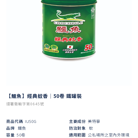
【鱷魚】經典蚊香｜50卷 鐵罐裝
環署衛輸字第0645號
商品代碼
IU50G
主要成份
美特寧
品牌
鱷魚
防治對象
蚊
容量
50卷
適用範圍
公私場所之室內外環境