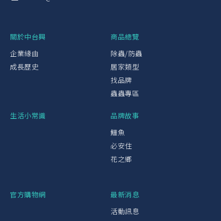
關於中台興
商品總覽
企業緣由
除蟲/防蟲
成長歷史
居家類型
找品牌
蟲蟲專區
生活小常識
品牌故事
鱷魚
必安住
花之鄉
官方購物網
最新消息
活動訊息