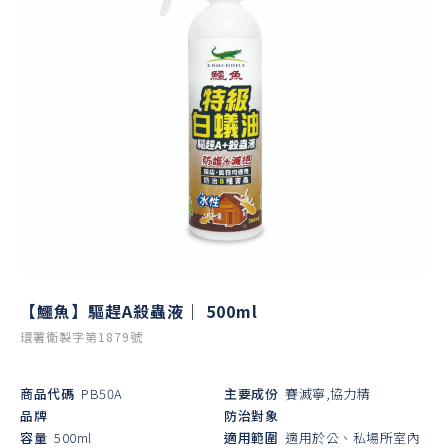
【鱷魚】驅趕A殺蟲液｜ 500ml
環署衛製字第1879號
商品代碼
PB50A
主要成份
賽滅寧,協力精
品牌
防治對象
容量
500ml
適用範圍
適用於公、私場所室內