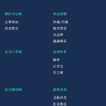
關於中台興
商品總覽
企業緣由
除蟲/防蟲
成長歷史
居家類型
找品牌
蟲蟲專區
生活小常識
品牌故事
鱷魚
必安住
花之鄉
官方購物網
最新消息
活動訊息
影音專區