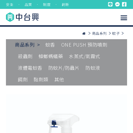
安全 ． 品質 ． 制度 ． 創新
商品系列
蚊子
商品系列 >
蚊香
ONE PUSH 預防噴劑
殺蟲劑
蟑螂螞蟻藥
水蒸式/氣霧式
液體電蚊香
防蚊片/防蟲片
防蚊液
餌劑
黏劑類
其他