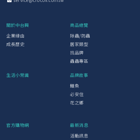
service@crocoil.com.tw
關於中台興
商品總覽
企業緣由
除蟲/防蟲
成長歷史
居家類型
找品牌
蟲蟲專區
生活小常識
品牌故事
鱷魚
必安住
花之鄉
官方購物網
最新消息
活動訊息