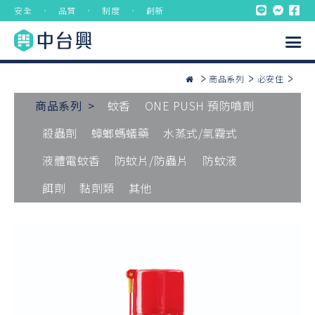
安全 ． 品質 ． 制度 ． 創新
商品系列
必安住
商品系列 >
蚊香
ONE PUSH 預防噴劑
殺蟲劑
蟑螂螞蟻藥
水蒸式/氣霧式
液體電蚊香
防蚊片/防蟲片
防蚊液
餌劑
黏劑類
其他