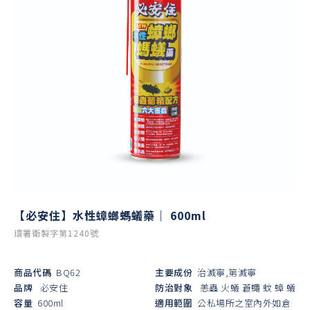
【必安住】水性蟑螂螞蟻藥｜ 600ml
環署衛製字第1240號
商品代碼
BQ62
主要成份
治滅寧,第滅寧
品牌
必安住
防治對象
恙蟲
火蟻
蒼蠅
蚊
蟑
蟻
容量
600ml
適用範圍
公私場所之室內外如倉