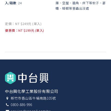
入/箱數
24
庫、空屋、牆角、床下等蚊子、蒼
蠅、蟑螂等害蟲出沒處
定價：NT $249元 (單入)
優惠價：NT $199元 (單入)
中台興化學工業股份有限公司
新竹市香山區牛埔南路105號
0800-886-996