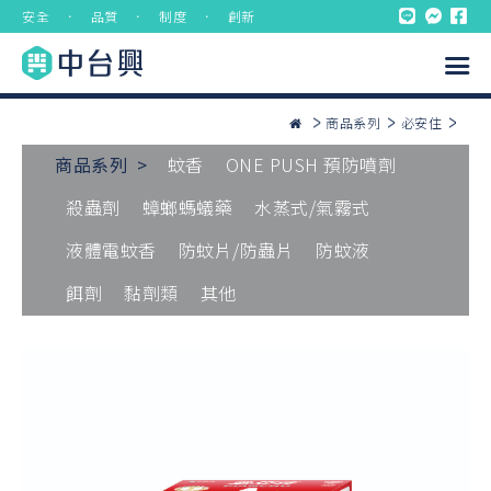
安全 ． 品質 ． 制度 ． 創新
商品系列
必安住
商品系列 >
蚊香
ONE PUSH 預防噴劑
殺蟲劑
蟑螂螞蟻藥
水蒸式/氣霧式
液體電蚊香
防蚊片/防蟲片
防蚊液
餌劑
黏劑類
其他