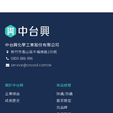
中台興化學工業股份有限公司
新竹市香山區牛埔南路105號
0800-886-996
service@crocoil.com.tw
關於中台興
商品總覽
企業緣由
除蟲/防蟲
成長歷史
居家類型
找品牌