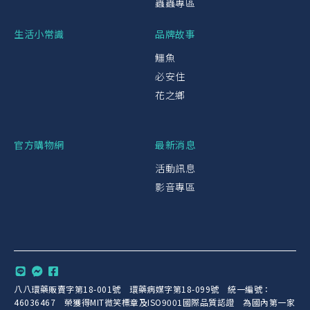
蟲蟲專區
生活小常識
品牌故事
鱷魚
必安住
花之鄉
官方購物網
最新消息
活動訊息
影音專區
八八環藥販賣字第18-001號 環藥病媒字第18-099號 統一編號：
46036467 榮獲得MIT微笑標章及ISO9001國際品質認證 為國內第一家