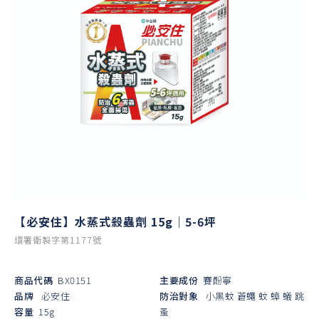
【必安住】水蒸式殺蟲劑 15g｜5-6坪
環署衛製字第1177號
商品代碼
BX0151
主要成份
賽酚寧
品牌
必安住
防治對象
小黑蚊
蒼蠅
蚊
蟑
蟻
跳
容量
15g
蚤