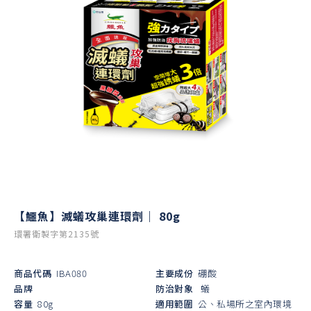
【鱷魚】滅蟻攻巢連環劑｜ 80g
環署衛製字第2135號
商品代碼
IBA080
主要成份
硼酸
品牌
防治對象
蟻
容量
80g
適用範圍
公、私場所之室內環境