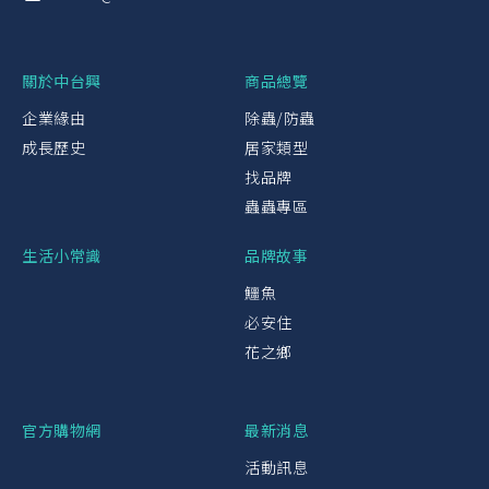
關於中台興
商品總覽
企業緣由
除蟲/防蟲
成長歷史
居家類型
找品牌
蟲蟲專區
生活小常識
品牌故事
鱷魚
必安住
花之鄉
官方購物網
最新消息
活動訊息