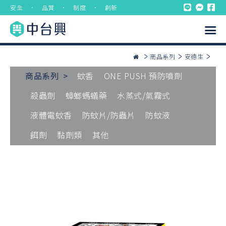
安全 ． 品質 ． 制度 ． 創新
商品系列
安德生
商品系列 >
蚊香
ONE PUSH 預防噴劑
殺蟲劑
蟑螂螞蟻藥
水蒸式/氣霧式
液體電蚊香
防蚊片/防蟲片
防蚊液
餌劑
黏劑類
其他