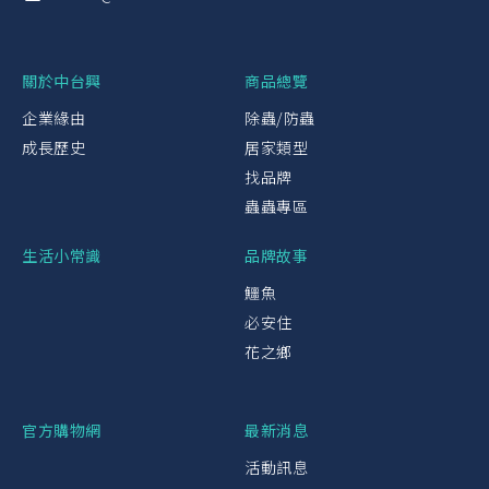
關於中台興
商品總覽
企業緣由
除蟲/防蟲
成長歷史
居家類型
找品牌
蟲蟲專區
生活小常識
品牌故事
鱷魚
必安住
花之鄉
官方購物網
最新消息
活動訊息