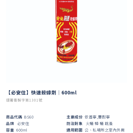
【必安住】快速殺蟑劑｜600ml
環署衛製字第1301號
商品代碼
BS60
主要成份
依普寧,賽酚寧
品牌
必安住
防治對象
火蟻
蟑
蟻
跳蚤
容量
600ml
適用範圍
公、私場所之室內外周