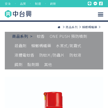
安全 ． 品質 ． 制度 ． 創新
商品系列
蟑螂螞蟻藥
商品系列 >
蚊香
ONE PUSH 預防噴劑
殺蟲劑
蟑螂螞蟻藥
水蒸式/氣霧式
液體電蚊香
防蚊片/防蟲片
防蚊液
餌劑
黏劑類
其他