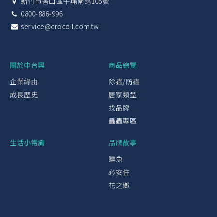
新竹市香山區牛埔南路105號
0800-886-996
service@crocoil.com.tw
關於中台興
商品總覽
企業緣由
除蟲/防蟲
成長歷史
居家類型
找品牌
蟲蟲專區
生活小常識
品牌故事
鱷魚
必安住
花之鄉