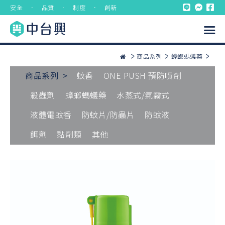
安全 ． 品質 ． 制度 ． 創新
商品系列
蟑螂螞蟻藥
商品系列 >
蚊香
ONE PUSH 預防噴劑
殺蟲劑
蟑螂螞蟻藥
水蒸式/氣霧式
液體電蚊香
防蚊片/防蟲片
防蚊液
餌劑
黏劑類
其他