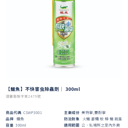
【鱷魚】不快害虫除蟲劑｜ 300ml
環署衛製字第2479號
商品代碼
CSWP3001
主要成份
美特寧,賽酚寧
品牌
鱷魚
防治對象
火蟻
蒼蠅
蚊
蟑
蟻
跳蚤
容量
300ml
適用範圍
公、私場所之室內外周