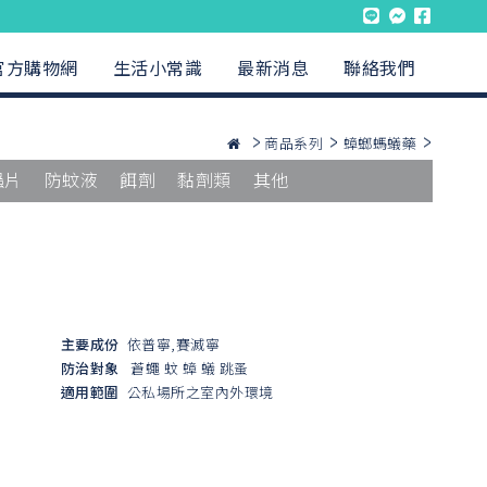
官方購物網
生活小常識
最新消息
聯絡我們
商品系列
蟑螂螞蟻藥
蟲片
防蚊液
餌劑
黏劑類
其他
主要成份
依普寧,賽滅寧
防治對象
蒼蠅
蚊
蟑
蟻
跳蚤
適用範圍
公私場所之室內外環境