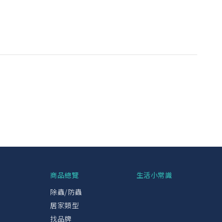
興
商品總覽
生活小常識
除蟲/防蟲
居家類型
找品牌