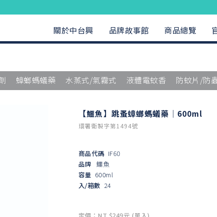
關於中台興
品牌故事館
商品總覽
劑
蟑螂螞蟻藥
水蒸式/氣霧式
液體電蚊香
防蚊片/防
【鱷魚】跳蚤蟑螂螞蟻藥｜600ml
環署衛製字第1494號
商品代碼
IF60
品牌
鱷魚
容量
600ml
入/箱數
24
定價：NT $249元 (單入)