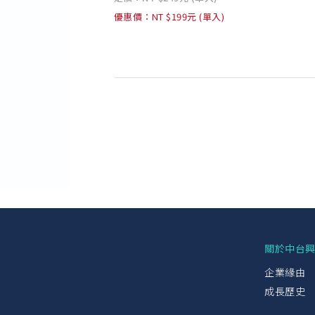
優惠價：NT $199元 (單入)
關於中台
企業緣由
成長歷史