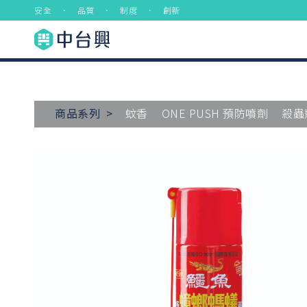
安全 ． 品質 ． 制度 ． 創新
商品系列 >
蚊香
ONE PUSH 預防噴劑
殺蟲