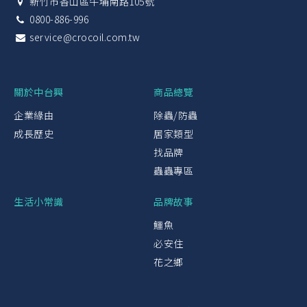
新竹市香山區牛埔南路105號
0800-886-996
service@crocoil.com.tw
關於中台興
商品總覽
企業緣由
除蟲/防蟲
成長歷史
居家類型
找品牌
蟲蟲專區
生活小常識
品牌故事
鱷魚
必安住
花之鄉