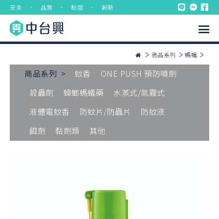
安全 ． 品質 ． 制度 ． 創新
商品系列
螞蟻
商品系列 >
蚊香
ONE PUSH 預防噴劑
殺蟲劑
蟑螂螞蟻藥
水蒸式/氣霧式
液體電蚊香
防蚊片/防蟲片
防蚊液
餌劑
黏劑類
其他