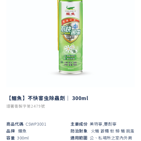
【鱷魚】不快害虫除蟲劑｜ 300ml
環署衛製字第2479號
商品代碼
CSWP3001
主要成份
美特寧,賽酚寧
品牌
鱷魚
防治對象
火蟻
蒼蠅
蚊
蟑
蟻
跳蚤
容量
300ml
適用範圍
公、私場所之室內外周