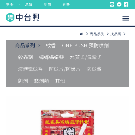
安全 ． 品質 ． 制度 ． 創新
商品系列
找品牌
商品系列 >
蚊香
ONE PUSH 預防噴劑
殺蟲劑
蟑螂螞蟻藥
水蒸式/氣霧式
液體電蚊香
防蚊片/防蟲片
防蚊液
餌劑
黏劑類
其他