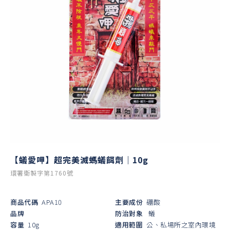
【蟻愛呷】超完美滅螞蟻餌劑｜10g
環署衛製字第1760號
商品代碼
APA10
主要成份
硼酸
品牌
防治對象
蟻
容量
10g
適用範圍
公、私場所之室內環境