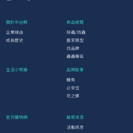
關於中台興
商品總覽
企業緣由
除蟲/防蟲
成長歷史
居家類型
找品牌
蟲蟲專區
生活小常識
品牌故事
鱷魚
必安住
花之鄉
官方購物網
最新消息
活動訊息