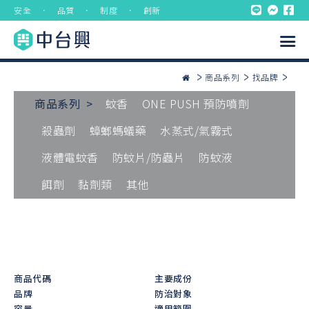
安全 ． 品質 ． 制度 ． 創新
商品系列
找品牌
商品系列 >
蚊香
ONE PUSH 預防噴劑
殺蟲劑
蟑螂螞蟻藥
水蒸式/氣霧式
液體電蚊香
防蚊片/防蟲片
防蚊液
餌劑
黏劑類
其他
商品代碼
主要成份
品牌
防治對象
容量
適用範圍