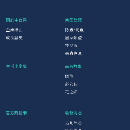
關於中台興
商品總覽
企業緣由
除蟲/防蟲
成長歷史
居家類型
找品牌
蟲蟲專區
生活小常識
品牌故事
鱷魚
必安住
花之鄉
官方購物網
最新消息
活動訊息