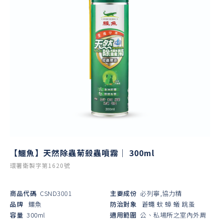
【鱷魚】天然除蟲菊殺蟲噴霧｜ 300ml
環署衛製字第1620號
商品代碼
CSND3001
主要成份
必列寧,協力精
品牌
鱷魚
防治對象
蒼蠅
蚊
蟑
蟻
跳蚤
容量
300ml
適用範圍
公、私場所之室內外周