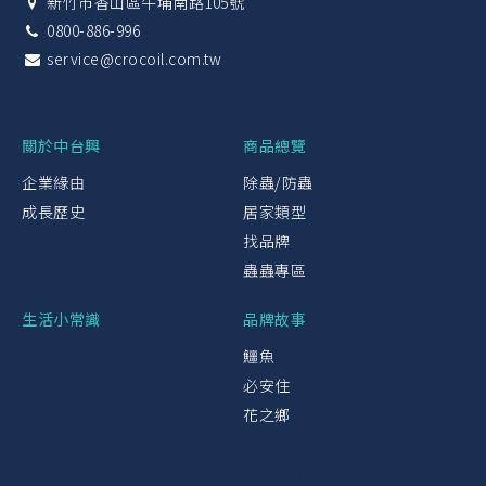
新竹市香山區牛埔南路105號
0800-886-996
service@crocoil.com.tw
關於中台興
商品總覽
企業緣由
除蟲/防蟲
成長歷史
居家類型
找品牌
蟲蟲專區
生活小常識
品牌故事
鱷魚
必安住
花之鄉