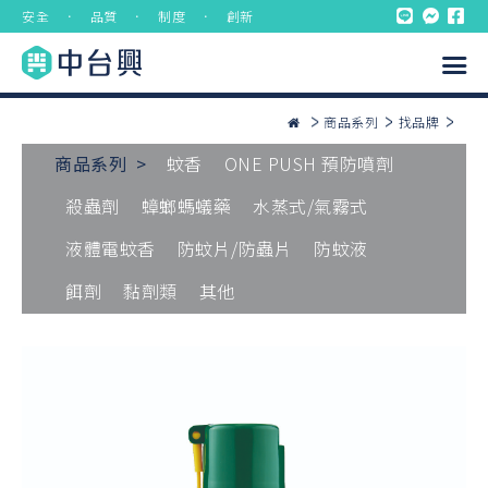
安全 ． 品質 ． 制度 ． 創新
商品系列
找品牌
商品系列 >
蚊香
ONE PUSH 預防噴劑
殺蟲劑
蟑螂螞蟻藥
水蒸式/氣霧式
液體電蚊香
防蚊片/防蟲片
防蚊液
餌劑
黏劑類
其他