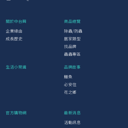
關於中台興
商品總覽
企業緣由
除蟲/防蟲
成長歷史
居家類型
找品牌
蟲蟲專區
生活小常識
品牌故事
鱷魚
必安住
花之鄉
官方購物網
最新消息
活動訊息