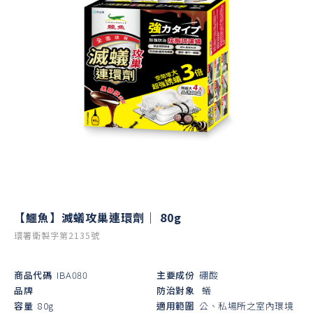
【鱷魚】滅蟻攻巢連環劑｜ 80g
環署衛製字第2135號
商品代碼
IBA080
主要成份
硼酸
品牌
防治對象
蟻
容量
80g
適用範圍
公、私場所之室內環境