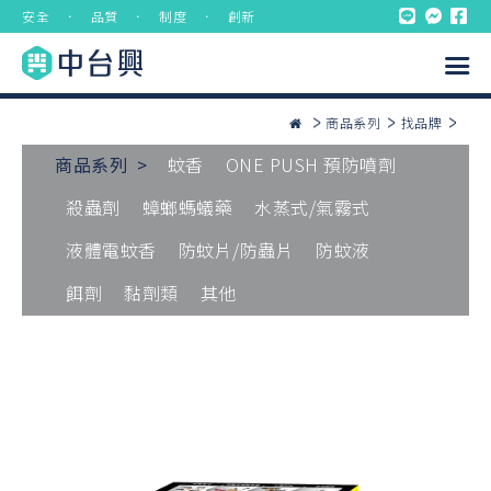
安全 ． 品質 ． 制度 ． 創新
商品系列
找品牌
商品系列 >
蚊香
ONE PUSH 預防噴劑
殺蟲劑
蟑螂螞蟻藥
水蒸式/氣霧式
液體電蚊香
防蚊片/防蟲片
防蚊液
餌劑
黏劑類
其他