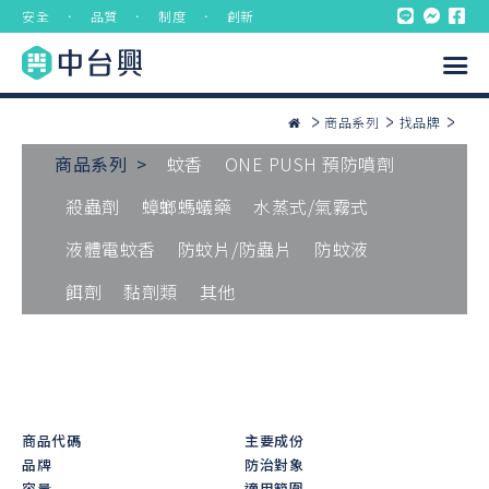
安全 ． 品質 ． 制度 ． 創新
商品系列
找品牌
商品系列 >
蚊香
ONE PUSH 預防噴劑
殺蟲劑
蟑螂螞蟻藥
水蒸式/氣霧式
液體電蚊香
防蚊片/防蟲片
防蚊液
餌劑
黏劑類
其他
商品代碼
主要成份
品牌
防治對象
容量
適用範圍