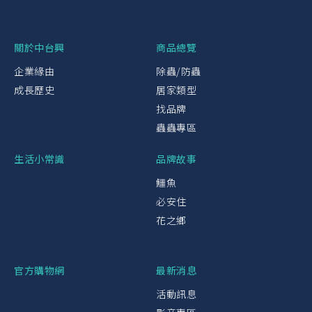
關於中台興
商品總覽
企業緣由
除蟲/防蟲
成長歷史
居家類型
找品牌
蟲蟲專區
生活小常識
品牌故事
鱷魚
必安住
花之鄉
官方購物網
最新消息
活動訊息