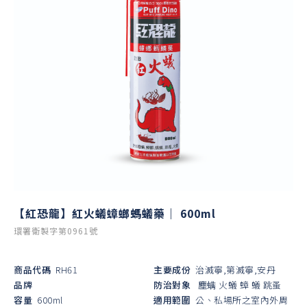
【紅恐龍】紅火蟻蟑螂螞蟻藥｜ 600ml
環署衛製字第0961號
商品代碼
RH61
主要成份
治滅寧,第滅寧,安丹
品牌
防治對象
塵螨
火蟻
蟑
蟻
跳蚤
容量
600ml
適用範圍
公、私場所之室內外周