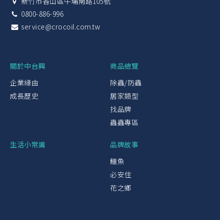
新竹市香山區牛埔南路105號
0800-886-996
service@crocoil.com.tw
關於中台興
商品總覽
企業緣由
除蟲/防蟲
成長歷史
居家類型
找品牌
蟲蟲專區
生活小常識
品牌故事
鱷魚
必安住
花之鄉