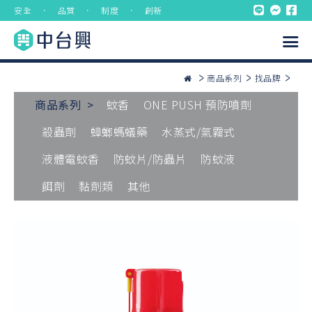
安全 ． 品質 ． 制度 ． 創新
商品系列
找品牌
商品系列 >
蚊香
ONE PUSH 預防噴劑
殺蟲劑
蟑螂螞蟻藥
水蒸式/氣霧式
液體電蚊香
防蚊片/防蟲片
防蚊液
餌劑
黏劑類
其他