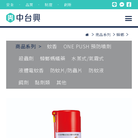
安全 ． 品質 ． 制度 ． 創新
商品系列
蟑螂
商品系列 >
蚊香
ONE PUSH 預防噴劑
殺蟲劑
蟑螂螞蟻藥
水蒸式/氣霧式
液體電蚊香
防蚊片/防蟲片
防蚊液
餌劑
黏劑類
其他