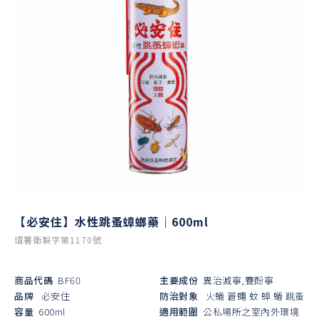
【必安住】水性跳蚤蟑螂藥｜600ml
環署衛製字第1170號
商品代碼
BF60
主要成份
異治滅寧,賽酚寧
品牌
必安住
防治對象
火蟻
蒼蠅
蚊
蟑
蟻
跳蚤
容量
600ml
適用範圍
公私場所之室內外環境