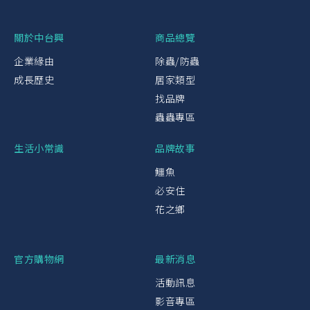
關於中台興
商品總覽
企業緣由
除蟲/防蟲
成長歷史
居家類型
找品牌
蟲蟲專區
生活小常識
品牌故事
鱷魚
必安住
花之鄉
官方購物網
最新消息
活動訊息
影音專區