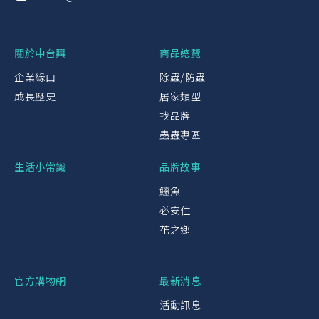
關於中台興
商品總覽
企業緣由
除蟲/防蟲
成長歷史
居家類型
找品牌
蟲蟲專區
生活小常識
品牌故事
鱷魚
必安住
花之鄉
官方購物網
最新消息
活動訊息