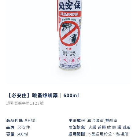
【必安住】跳蚤蟑螂藥｜600ml
環署衛製字第1123號
商品代碼
BH60
主要成份
異治滅寧,賽酚寧
品牌
必安住
防治對象
火蟻
蒼蠅
蚊
蟑
蟻
跳蚤
容量
600ml
適用範圍
本品適用於公、私場所