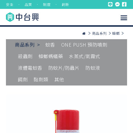
安全 ． 品質 ． 制度 ． 創新
商品系列
蟑螂
商品系列 >
蚊香
ONE PUSH 預防噴劑
殺蟲劑
蟑螂螞蟻藥
水蒸式/氣霧式
液體電蚊香
防蚊片/防蟲片
防蚊液
餌劑
黏劑類
其他