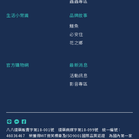
蟲蟲專區
生活小常識
品牌故事
鱷魚
必安住
花之鄉
官方購物網
最新消息
活動訊息
影音專區
八八環藥販賣字第18-001號 環藥病媒字第18-099號 統一編號：
46036467 榮獲得MIT微笑標章及ISO9001國際品質認證 為國內第一家