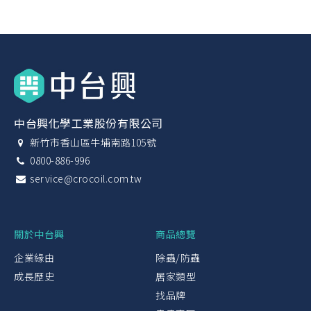
中台興化學工業股份有限公司
新竹市香山區牛埔南路105號
0800-886-996
service@crocoil.com.tw
關於中台興
商品總覽
企業緣由
除蟲/防蟲
成長歷史
居家類型
找品牌