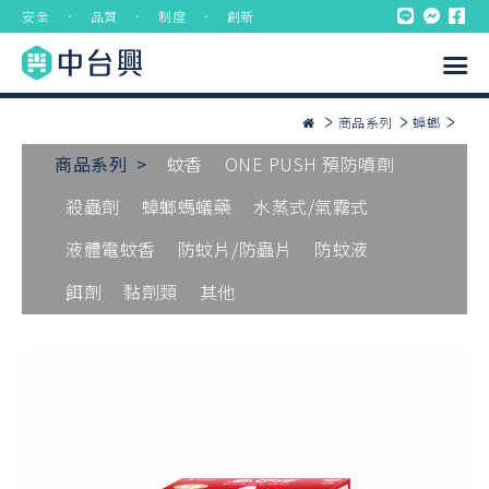
安全 ． 品質 ． 制度 ． 創新
商品系列
蟑螂
商品系列 >
蚊香
ONE PUSH 預防噴劑
殺蟲劑
蟑螂螞蟻藥
水蒸式/氣霧式
液體電蚊香
防蚊片/防蟲片
防蚊液
餌劑
黏劑類
其他