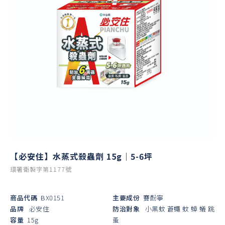
【必安住】水蒸式殺蟲劑 15g｜5-6坪
環署衛製字第1177號
商品代碼
BX0151
主要成份
賽酚寧
品牌
必安住
防治對象
小黑蚊
蒼蠅
蚊
蟑
蟻
跳
容量
15g
蚤