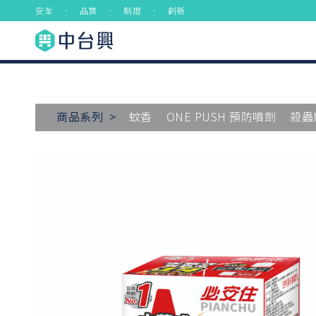
安全 ． 品質 ． 制度 ． 創新
商品系列 >
蚊香
ONE PUSH 預防噴劑
殺蟲