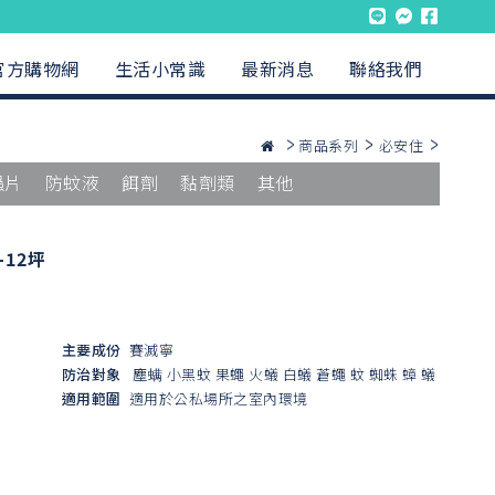
官方購物網
生活小常識
最新消息
聯絡我們
商品系列
必安住
蟲片
防蚊液
餌劑
黏劑類
其他
12坪
主要成份
賽滅寧
防治對象
塵螨
小黑蚊
果蠅
火蟻
白蟻
蒼蠅
蚊
蜘蛛
蟑
蟻
適用範圍
適用於公私場所之室內環境