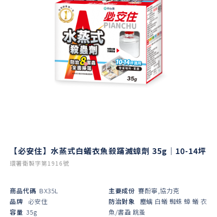
【必安住】水蒸式白蟻衣魚殺蹣滅蟑劑 35g｜10-14坪
環署衛製字第1916號
商品代碼
BX35L
主要成份
賽酚寧,協力克
品牌
必安住
防治對象
塵螨
白蟻
蜘蛛
蟑
蟻
衣
容量
35g
魚/書蝨
跳蚤