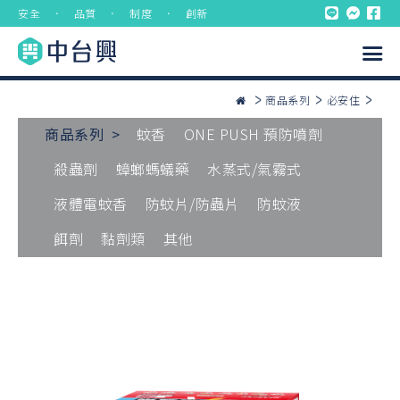
安全 ． 品質 ． 制度 ． 創新
商品系列
必安住
商品系列 >
蚊香
ONE PUSH 預防噴劑
殺蟲劑
蟑螂螞蟻藥
水蒸式/氣霧式
液體電蚊香
防蚊片/防蟲片
防蚊液
餌劑
黏劑類
其他