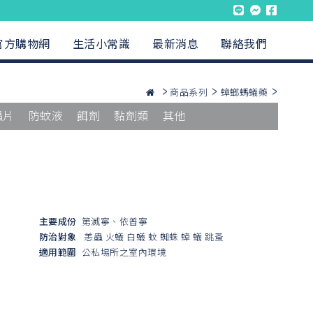
官方購物網
生活小常識
最新消息
聯絡我們
商品系列
蟑螂螞蟻藥
蟲片
防蚊液
餌劑
黏劑類
其他
主要成份
第滅寧、依普寧
防治對象
恙蟲
火蟻
白蟻
蚊
蜘蛛
蟑
蟻
跳蚤
適用範圍
公私場所之室內環境