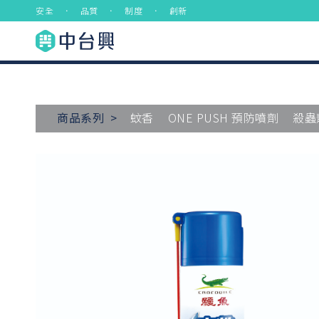
安全 ． 品質 ． 制度 ． 創新
商品系列 >
蚊香
ONE PUSH 預防噴劑
殺蟲