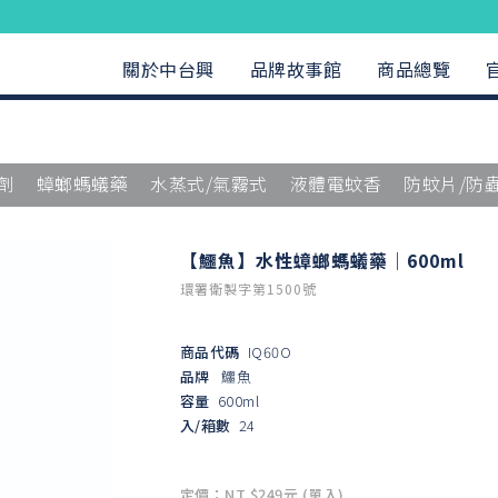
關於中台興
品牌故事館
商品總覽
劑
蟑螂螞蟻藥
水蒸式/氣霧式
液體電蚊香
防蚊片/防
【鱷魚】水性蟑螂螞蟻藥｜600ml
環署衛製字第1500號
商品代碼
IQ60O
品牌
鱷魚
容量
600ml
入/箱數
24
定價：NT $249元 (單入)