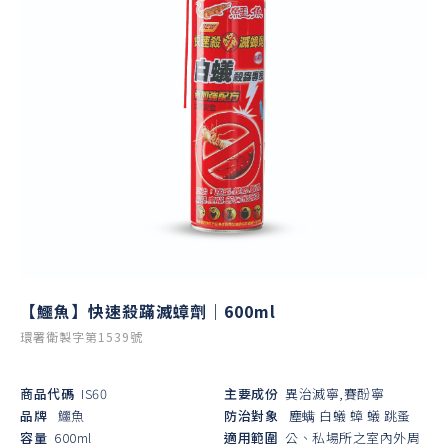
【鱷魚】快速殺蹣滅蟑劑｜600ml
環署衛製字第1539號
商品代碼
IS60
主要成份
異治滅寧,賽酚寧
品牌
鱷魚
防治對象
塵螨
白蟻
蟑
蟻
跳蚤
容量
600ml
適用範圍
公、私場所之室內外周