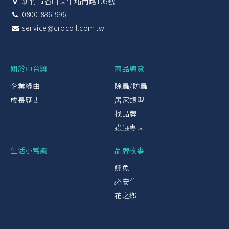
新竹市香山區牛埔南路105號
0800-886-996
service@crocoil.com.tw
關於中台興
商品總覽
企業緣由
除蟲/防蟲
成長歷史
居家類型
找品牌
蟲蟲專區
生活小常識
品牌故事
鱷魚
必安住
花之鄉