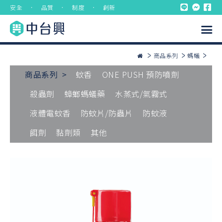
安全 ． 品質 ． 制度 ． 創新
商品系列
螞蟻
商品系列 >
蚊香
ONE PUSH 預防噴劑
殺蟲劑
蟑螂螞蟻藥
水蒸式/氣霧式
液體電蚊香
防蚊片/防蟲片
防蚊液
餌劑
黏劑類
其他