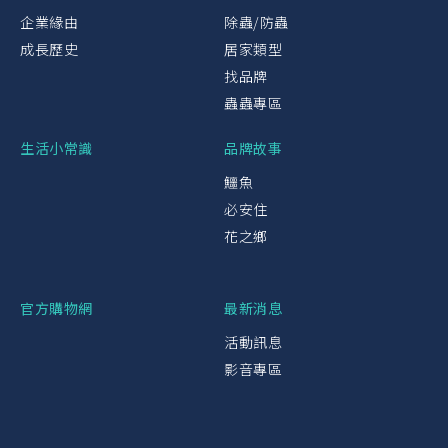
企業緣由
除蟲/防蟲
成長歷史
居家類型
找品牌
蟲蟲專區
生活小常識
品牌故事
鱷魚
必安住
花之鄉
官方購物網
最新消息
活動訊息
影音專區