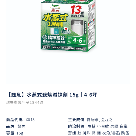
【鱷魚】水蒸式殺螨滅蟑劑 15g｜4-6坪
環署衛製字第1844號
商品代碼
IX015
主要成份
賽酚寧,協力克
品牌
鱷魚
防治對象
塵螨
小黑蚊
果蠅
白蟻
容量
15g
蒼蠅
蚊
蜘蛛
蟑
蟻
衣魚/書蝨
跳蚤