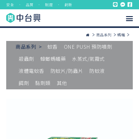
安全 ． 品質 ． 制度 ． 創新
商品系列
螞蟻
商品系列 >
蚊香
ONE PUSH 預防噴劑
殺蟲劑
蟑螂螞蟻藥
水蒸式/氣霧式
液體電蚊香
防蚊片/防蟲片
防蚊液
餌劑
黏劑類
其他